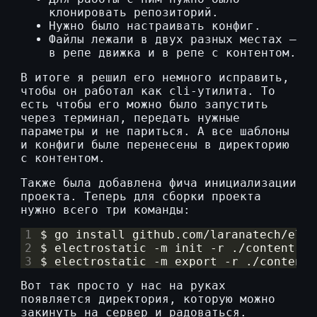
клонировать репозиторий.
Нужно было настраивать конфиг.
Файлы лежали в двух разных местах —
в репе движка и в репе с контентом.
В итоге я решил его немного исправить,
чтобы он работал как cli-утилита. То
есть чтобы его можно было запустить
через терминал, передать нужные
параметры и не париться. А все шаблоны
и конфиги быле перенесены в директорию
с контентом.
Также была добавлена фича инициализации
проекта. Теперь для сборки проекта
нужно всего три команды:
1
$ go install github.com/laranatech/elec
2
$ electrostatic -m init -r ./content 
# 
3
$ electrostatic -m 
export
 -r ./content 
Вот так просто у нас на руках
появляется директория, которую можно
закинуть на сервер и радоваться.