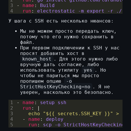
3
- 
name
:
Build
4
run
:
electrostatic -m export -r ./
У шага с SSH есть несколько нюансов:
Мы не можем просто передать ключ,
потому что его нужно сохранить в
файл.
При первом подключении к SSH у нас
просят добавить хост в
known_host
. Для этого нужно либо
вручную дать согласие, либо
использовать утилиту
yes
. Но
чтобы не париться мы просто
пропишем опцию
-o
StrictHostKeyChecking=no
. Я не
уверен, насколько это безопасно.
1
- 
name
:
setup ssh
2
run
:
|
3
    echo "${{ secrets.SSH_KEY }}" > ./.
4
- 
name
:
deploy
5
run
:
scp -o StrictHostKeyChecking=n