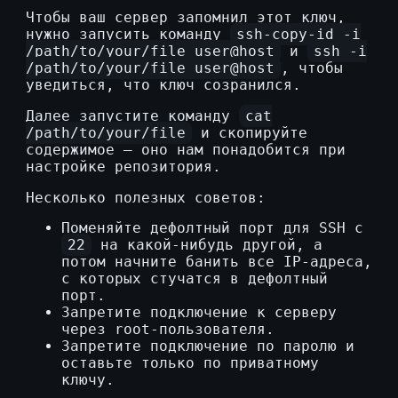
Чтобы ваш сервер запомнил этот ключ,
нужно запусить команду
ssh-copy-id -i
/path/to/your/file user@host
и
ssh -i
/path/to/your/file user@host
, чтобы
уведиться, что ключ созранился.
Далее запустите команду
cat
/path/to/your/file
и скопируйте
содержимое — оно нам понадобится при
настройке репозитория.
Несколько полезных советов:
Поменяйте дефолтный порт для SSH с
22
на какой-нибудь другой, а
потом начните банить все IP-адреса,
с которых стучатся в дефолтный
порт.
Запретите подключение к серверу
через root-пользователя.
Запретите подключение по паролю и
оставьте только по приватному
ключу.