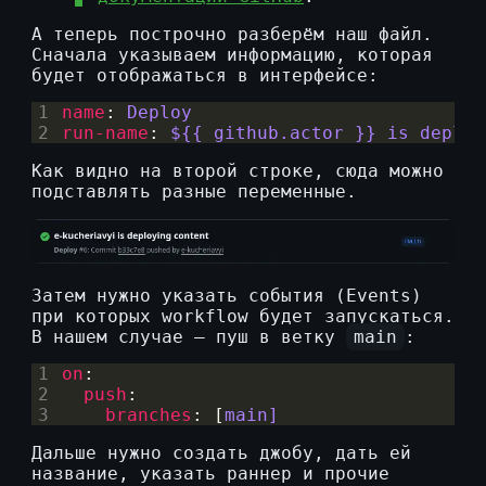
А теперь построчно разберём наш файл.
Сначала указываем информацию, которая
будет отображаться в интерфейсе:
1
name
:
Deploy
2
run-name
:
${{ github.actor }} is deploy
Как видно на второй строке, сюда можно
подставлять разные переменные.
Затем нужно указать события (Events)
при которых workflow будет запускаться.
В нашем случае — пуш в ветку
main
:
1
on
:
2
push
:
3
branches
:
[
main]
Дальше нужно создать джобу, дать ей
название, указать раннер и прочие