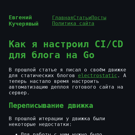
Евгений
Главная
Статьи
Посты
Кучерявый
Политика сайта
Как я настроил CI/CD
для блога на Go
В прошлой статье я писал о своём движке
для статических блогов
electrostatic
. А
теперь настало время настроить
автоматизацию деплоя готового сайта на
сервер.
Переписывание движка
В прошлой итерации у движка были
некоторые недостатки:
Для работы с ним нужно было