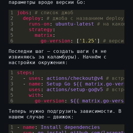
параметры вроде версии Go:
1
jobs
:
# список джоб
2
deploy
:
# джоба с названием deploy
3
runs-on
:
ubuntu-latest
# на каком с
4
strategy
:
5
matrix
:
6
go-version
:
[
'1.25'
]
# версия g
Последни шаг — создать шаги (я не
извиняюсь за каламбуры). Начнём с
настройки окружения:
1
steps
:
2
- 
uses
:
actions/checkout@v4
# встроен
3
- 
name
:
Setup Go ${{ matrix.go-versio
4
uses
:
actions/setup-go@v5
# встроен
5
with
:
6
go-version
:
${{ matrix.go-version
Теперь нужно подгрузить зависимости. В
нашем случае — движок:
1
- 
name
:
Install dependencies
2
run
:
go install github.com/laranatech