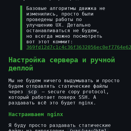
Базовые алгоритмы движка не
изменились, просто были
проведены работы по
улучшению UX. Детально
останавливаться не будем,
но всегда можно посмотреть
вот этот коммит:
369fd12d7c1c4c36f3632056ec0ef7764e6
Настройка сервера и ручной
деплой
Мы не будем ничего выдумывать и просто
будем отправлять статические файлы
через
scp
— secure copy protocol,
который работает поверх SSH. А
раздавать всё это будет nginx.
Настраиваем nginx
Я буду просто раздавать статические
файлы из директории
/var/www/html
,