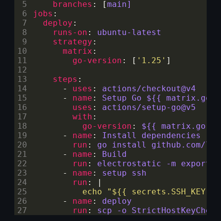
 5
branches
:
[
main]
 6
jobs
:
 7
deploy
:
 8
runs-on
:
ubuntu-latest
 9
strategy
:
10
matrix
:
11
go-version
:
[
'1.25'
]
12
13
steps
:
14
- 
uses
:
actions/checkout@v4
15
- 
name
:
Setup Go ${{ matrix.go-v
16
uses
:
actions/setup-go@v5
17
with
:
18
go-version
:
${{ matrix.go-ve
19
- 
name
:
Install dependencies
20
run
:
go install github.com/lar
21
- 
name
:
Build
22
run
:
electrostatic -m export -
23
- 
name
:
setup ssh
24
run
:
|
25
          echo "${{ secrets.SSH_KEY }}
26
- 
name
:
deploy
27
run
:
scp -o StrictHostKeyCheck