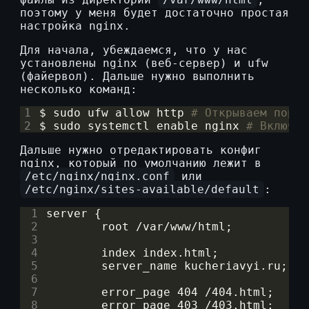
поэтому у меня будет достаточно простая
настройка nginx.
Для начала, убеждаемся, что у нас
установлены nginx (веб-сервер) и ufw
(файервол). Дальше нужно выполнить
несколько команд:
1
$ sudo ufw allow http 
# Открываем порты
2
$ sudo systemctl 
enable
 nginx 
# Включае
Дальше нужно отредактировать конфиг
nginx, который по умолчанию лежит в
/etc/nginx/nginx.conf
или
/etc/nginx/sites-available/default
:
 1
 2
 3
 4
 5
 6
 7
 8