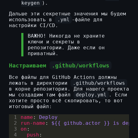
keygen
).
Дальше эти секретные значения мы будем
использовать в
.yml
-файле для
настройки CI/CD.
ВАЖНО! Никогда не храните
ключи и секреты в
репозитории. Даже если он
приватный.
Настраиваем
.github/workflows
Все файлы для GitHub Actions должны
лежать в директории
.github/workflows
в корне репозитория. Для нашего проекта
мы создадим там файл
deploy.yml
. Если
хотите просто всё скопировать, то вот
итоговый файл:
 1
name
:
Deploy
 2
run-name
:
${{ github.actor }} is deplo
 3
on
:
 4
push
: