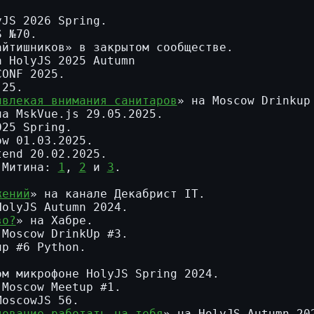
yJS 2026 Spring.
S №70.
айтишников» в закрытом сообществе.
а HolyJS 2025 Autumn
CONF 2025.
’25.
влекая внимания санитаров
» на Moscow Drinkup
на MskVue.js 29.05.2025.
025 Spring.
ow 01.03.2025.
tend 20.02.2025.
а Митина:
1
,
2
и
3
.
жений
» на канале Декабрист IT.
HolyJS Autumn 2024.
во?
» на Хабре.
 Moscow DrinkUp #3.
up #6 Python.
.
ом микрофоне HolyJS Spring 2024.
 Moscow Meetup #1.
MoscowJS 56.
дование работать на тебя
» на HolyJS Autumn 20