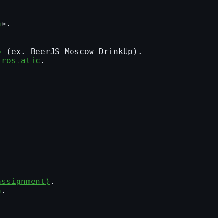
а
».
p
(ex. BeerJS Moscow DrinkUp).
trostatic
.
assignment)
.
n
.