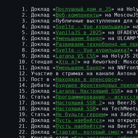
Доклад «
Послушный дом и JS
» на Hol
Доклад «
Веб-компоненты
» на MoscowJ
Доклад «Публичные выступления для 
Доклад «
Svelte — Vue курильщика
» н
Доклад «
VanilaJS в 2025
» на UFADEV
Доклад «
Уменьшаем бандл
» на ULCAMP
Доклад «
Развиваем технобренд
не
при
Доклад «
Svelte — Vue курильщика?
» 
Доклад «
Larana VS CSS
» на HolyJS 2
Стендап «
Хто я?
» на Reworked: Mosc
Доклад «
Уменьшаем бандл
» на NNFron
Участие в стримах на канале Антон
Пост в «
Находках в опенсорсе
».
Дебаты «
Будущее фронтендовых прило
Доклад «
Larana: Настоящий SSR
» на 
Статья «
Программирование — искусст
Доклад «
Настоящий SSR 2
» на BeerJS
Доклад «
Настоящий SSR
» на TechMeet
Статья «
Не будьте героем
» на Хабре
Доклад «
Пусть наебнётся
» на открыт
Доклад «
Пусть наебнётся
» на BeerJS
Доклад «
Стартап, который смог
» на 
Круглый стол «
Как заставить собесе