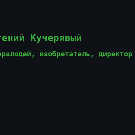
гений Кучерявый
ерзлодей, изобретатель, директор