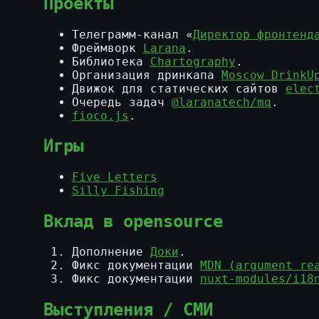
Проекты
Телеграмм-канал «
Директор фронтенд
Фреймворк
Larana
.
Библиотека
Chartography
.
Организация дринкапа
Moscow DrinkU
Движок для статических сайтов
elec
Очередь задач
@laranatech/mq
.
fioco.js
.
Игры
Five Letters
Silly Fishing
Вклад в opensource
Дополнение
Доки
.
Фикс документации
MDN (argument re
Фикс документации
nuxt-modules/i18
Выступления / СМИ